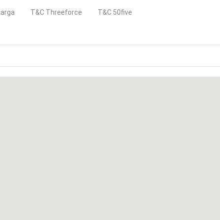
carga
T&C Threeforce
T&C 50five